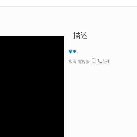
描述
業主:
常宥 電視牆