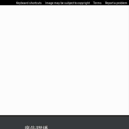
Keyboard shortcuts
Image may be subject to copyright
Terms
Report a problem
廣告聯播