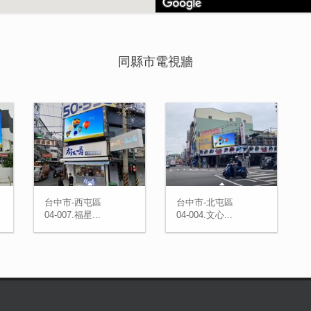
同縣市電視牆
台中市-西屯區
台中市-北屯區
04-007.福星...
04-004.文心...