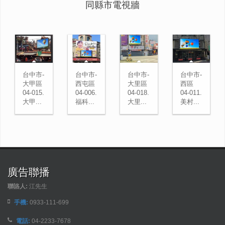
同縣市電視牆
台中市-
台中市-
台中市-
台中市-
大甲區
西屯區
大里區
西區
04-015.
04-006.
04-018.
04-011.
大甲...
福科...
大里...
美村...
廣告聯播
聯詻人:
江先生
手機:
0933-111-699
電話:
04-2233-7678